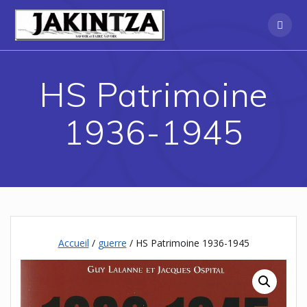
Skip
to
content
HS Patrimoine
1936-1945
Accueil
/
guerre
/ HS Patrimoine 1936-1945