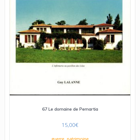
67 Le domaine de Pemartia
15,00
€
guerre
,
patrimoine